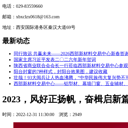
电话：029-83559660
邮箱：xbxclzx0618@163.com
地址：西安国际港务区秦汉大道69号
最新动态
同行致远 共赢未来——2026西部新材料交易中心新春答
国家主席习近平发表二〇二六年新年贺词
陕西省商业联合会会长一行莅临西部新材料交易中心参观
阳台封窗的7种样式，封阳台效果图，建议收藏
壮哉！93大阅兵让人热血沸腾，“中华民族伟大复兴势不
西部新材料交易中心——铝型材、幕墙门窗、五金辅材、
2023，风好正扬帆，奋楫启新
时间：2022-12-31 11:30:00 浏览：2949