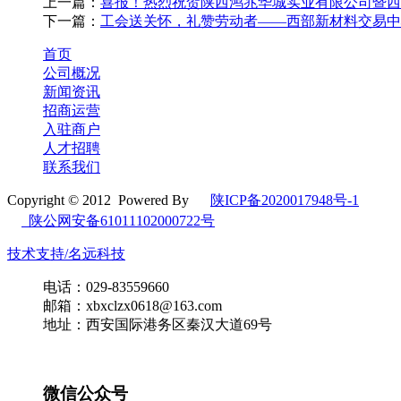
上一篇：
喜报！热烈祝贺陕西鸿兆华城实业有限公司暨西
下一篇：
工会送关怀，礼赞劳动者——西部新材料交易中
首页
公司概况
新闻资讯
招商运营
入驻商户
人才招聘
联系我们
Copyright © 2012 Powered By
陕ICP备2020017948号-1
陕公网安备61011102000722号
技术支持/名远科技
电话：029-83559660
邮箱：xbxclzx0618@163.com
地址：西安国际港务区秦汉大道69号
微信公众号