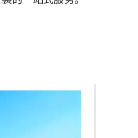
119
119