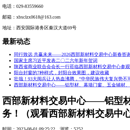
电话：029-83559660
邮箱：xbxclzx0618@163.com
地址：西安国际港务区秦汉大道69号
最新动态
同行致远 共赢未来——2026西部新材料交易中心新春答
国家主席习近平发表二〇二六年新年贺词
陕西省商业联合会会长一行莅临西部新材料交易中心参观
阳台封窗的7种样式，封阳台效果图，建议收藏
壮哉！93大阅兵让人热血沸腾，“中华民族伟大复兴势不
西部新材料交易中心——铝型材、幕墙门窗、五金辅材、
西部新材料交易中心——铝型
务！（观看西部新材料交易中
时间：2023-08-01 09:25:22 浏览：5252